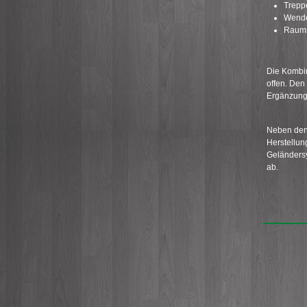
Trepp
Wende
Raums
Die Kombin
offen. Den
Ergänzung
Neben den 
Herstellun
Geländersy
ab.