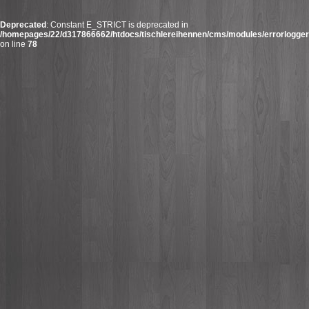
Deprecated
: Constant E_STRICT is deprecated in
/homepages/22/d317866662/htdocs/tischlereihennen/cms/modules/errorlogger/
on line
78