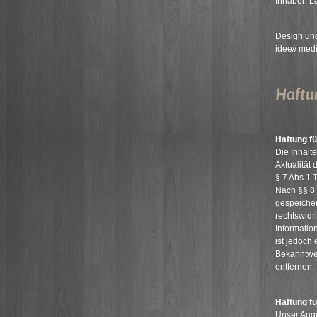
Inhaber: 
Design un
idee// me
Haftu
Haftung fü
Die Inhalte
Aktualität
§ 7 Abs.1 
Nach §§ 8 b
gespeicher
rechtswidr
Informatio
ist jedoch
Bekanntwe
entfernen.
Haftung fü
Unser Ange