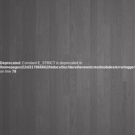
Deprecated
: Constant E_STRICT is deprecated in
/homepages/22/d317866662/htdocs/tischlereihennen/cms/modules/errorlogger/
on line
78