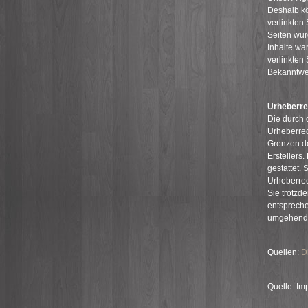
Deshalb kö
verlinkten 
Seiten wur
Inhalte wa
verlinkten
Bekanntwer
Urheberre
Die durch 
Urheberrec
Grenzen de
Erstellers
gestattet. 
Urheberrec
Sie trotzd
entspreche
umgehend 
Quellen:
D
Quelle: I